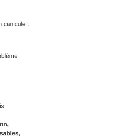
n canicule :
roblème
is
on,
sables,