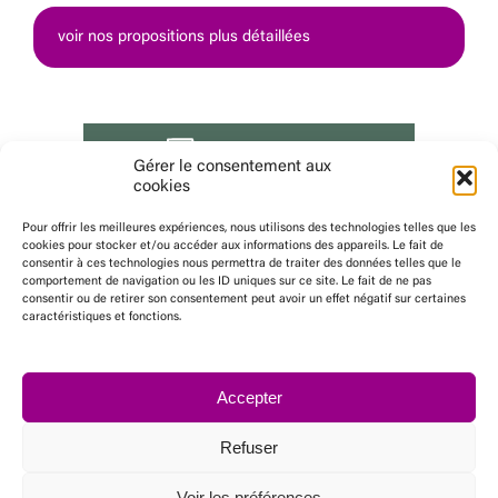
voir nos propositions plus détaillées
Gérer le consentement aux
cookies
Pour offrir les meilleures expériences, nous utilisons des technologies telles que les
cookies pour stocker et/ou accéder aux informations des appareils. Le fait de
consentir à ces technologies nous permettra de traiter des données telles que le
comportement de navigation ou les ID uniques sur ce site. Le fait de ne pas
consentir ou de retirer son consentement peut avoir un effet négatif sur certaines
caractéristiques et fonctions.
© 2026 - Alès en Commun
Accepter
Tous droits réservés
Mentions légales
Refuser
Politique de Confidentialité
/
Cookies
Création site :
Raphaël Bergère
Voir les préférences